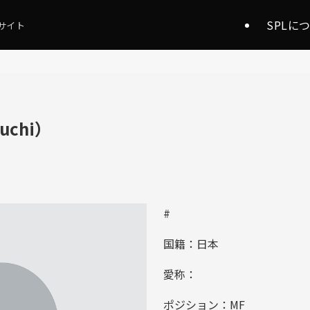
SPLに
サイト
uchi）
#
国籍：日本
愛称：
ポジション：MF