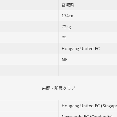
宮城県
174cm
72kg
右
Hougang United FC
MF
来歴・所属クラブ
Hougang United FC (Singap
Nagaworld FC (Cambodia)