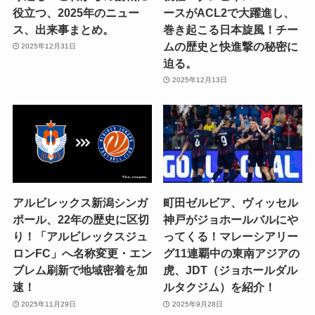
役立つ、2025年のニュー
ースがACL2で大躍進し、
ス、出来事まとめ。
巻き起こる日本旋風！チー
ムの歴史と快進撃の秘密に
2025年12月31日
迫る。
2025年12月13日
アルビレックス新潟シンガ
町田ゼルビア、ヴィッセル
ポール、22年の歴史に区切
神戸がジョホールバルにや
り！「アルビレックスジュ
ってくる！マレーシアリー
ロンFC」へ名称変更・エン
グ11連覇中の東南アジアの
ブレム刷新で地域密着を加
虎、JDT（ジョホールダル
速！
ルタクジム）を紹介！
2025年11月29日
2025年9月28日