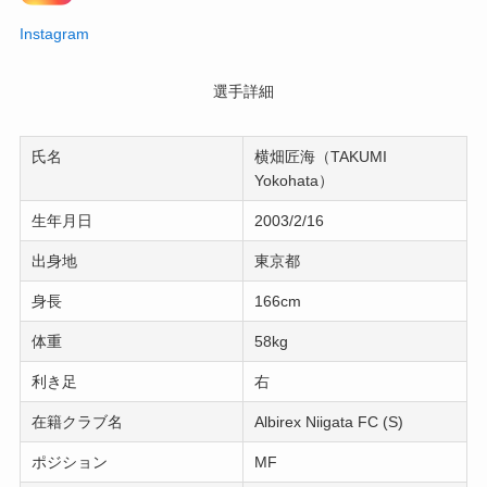
Instagram
選手詳細
氏名
横畑匠海（TAKUMI
Yokohata）
生年月日
2003/2/16
出身地
東京都
身長
166cm
体重
58kg
利き足
右
在籍クラブ名
Albirex Niigata FC (S)
ポジション
MF