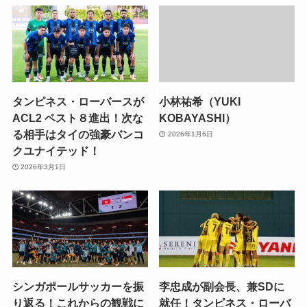
タンピネス・ローバースが
小林祐希（YUKI
ACL2 ベスト８進出！次な
KOBAYASHI）
る相手はタイの強豪バンコ
2026年1月6日
クユナイテッド！
2026年3月1日
シンガポールサッカーを振
李忠成が副会長、兼SDに
り返る！これからの観戦に
就任！タンピネス・ローバ